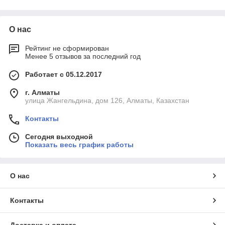
электропитания на автономных жилых, а также
промышленных объектах. Существуют ДГУ различного типа
исполнения: открытого, в шумозащитном кожухе,
О нас
контейнерного типа.
Рейтинг не сформирован
Производим подбор, демонтаж существующего старого
Менее 5 отзывов за последний год
оборудования, поставку и монтаж, а также пуско-наладочные
работы.
Работает с 05.12.2017
Выполняем ремонт и техническое обслуживание ДГУ.
г. Алматы
В наличии и на заказ.
улица Жангельдина, дом 126, Алматы, Казахстан
Контакты
Сегодня выходной
Показать весь график работы
О нас
Контакты