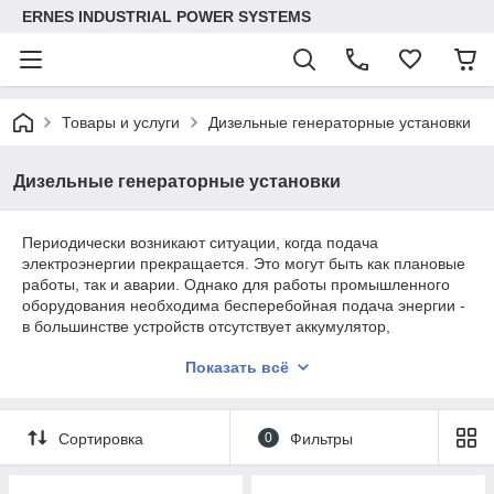
ERNES INDUSTRIAL POWER SYSTEMS
Товары и услуги
Дизельные генераторные установки
Дизельные генераторные установки
Периодически возникают ситуации, когда подача
электроэнергии прекращается. Это могут быть как плановые
работы, так и аварии. Однако для работы промышленного
оборудования необходима бесперебойная подача энергии -
в большинстве устройств отсутствует аккумулятор,
обеспечивающий долгое использование техники без
Показать всё
подключения к сети. В итоге промышленное производство
может остановиться, а сроки поставки производимых товаров
- сорвутся. Для того, чтобы избежать подобных ситуаций,
потребуется дизель генераторная установка.
Сортировка
0
Фильтры
Описание дизель генераторной
установки (ДГУ)