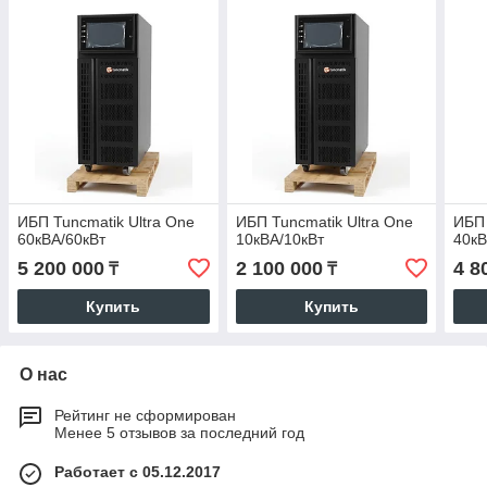
ИБП Tuncmatik Ultra One
ИБП Tuncmatik Ultra One
ИБП
60кВА/60кВт
10кВА/10кВт
40кВ
5 200 000
2 100 000
4 8
₸
₸
Купить
Купить
О нас
Рейтинг не сформирован
Менее 5 отзывов за последний год
Работает с 05.12.2017