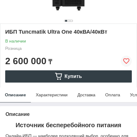
ИБП Tuncmatik Ultra One 40кВА/40кВт
В наличии
Розница
2 600 000
₸
Купить
Описание
Характеристики
Доставка
Оплата
Усл
Описание
Источник бесперебойного питания
Онлайн-ИБП — наиболее подходящий выбор, особенно для