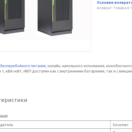
возврат товара в 
 бесперебойного питания
, онлайн, напольного исполнения, моноблочно
1, кВА=кВт, ИБП доступен как с внутренними батареями, так и с внешн
теристики
ные
дитель
Socomec