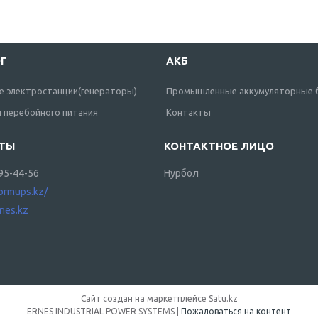
Г
АКБ
е электростанции(генераторы)
Промышленные аккумуляторные 
 перебойного питания
Контакты
995-44-56
Нурбол
formups.kz/
nes.kz
Сайт создан на маркетплейсе
Satu.kz
ERNES INDUSTRIAL POWER SYSTEMS |
Пожаловаться на контент