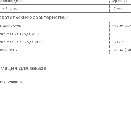
производитель
Франция
йный срок
12 мес
овательские характеристики
я мощность
10 кВт (ки
тво фаз на входе ИБП
3
тво фаз на выходе ИБП
3 или 1
мощность
10 кВА (к
мация для заказа
у уточняйте