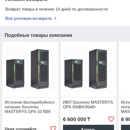
Возврат товара в течение 14 дней по договоренности
Все условия возврата
Подобные товары компании
Источник бесперебойного
ИБП Socomec MASTERYS
Исто
питания Socomec
GP4 30кВА/30кВт
пит
MASTERYS GP4 10 КВА
MAS
40кВ
6 600 000
6 9
₸
Цену уточняйте
Купить