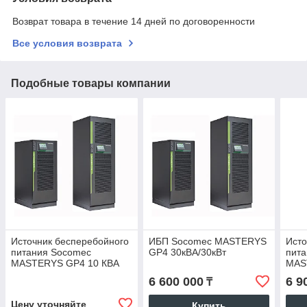
Возврат товара в течение 14 дней по договоренности
Все условия возврата
Подобные товары компании
Источник бесперебойного
ИБП Socomec MASTERYS
Исто
питания Socomec
GP4 30кВА/30кВт
пит
MASTERYS GP4 10 КВА
MAS
40кВ
6 600 000
6 9
₸
Цену уточняйте
Купить